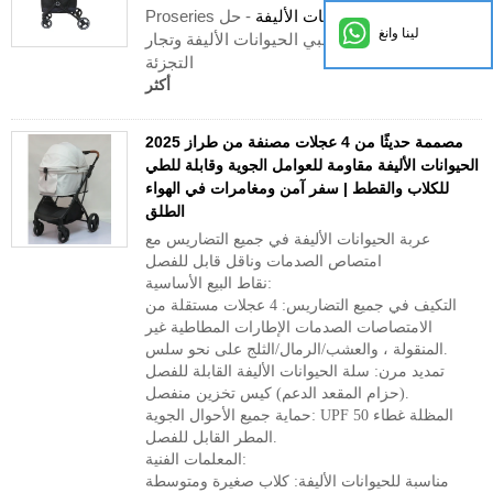
Proseries ضعف
عربة الحيوانات الأليفة
- حل
لينا وانغ
السفر النهائي لمحبي الحيوانات الأليفة وتجار
التجزئة
أكثر
2025 مصممة حديثًا من 4 عجلات مصنفة من طراز
الحيوانات الأليفة مقاومة للعوامل الجوية وقابلة للطي
للكلاب والقطط | سفر آمن ومغامرات في الهواء
الطلق
عربة الحيوانات الأليفة في جميع التضاريس مع
امتصاص الصدمات وناقل قابل للفصل
نقاط البيع الأساسية:
التكيف في جميع التضاريس: 4 عجلات مستقلة من
الامتصاصات الصدمات الإطارات المطاطية غير
المنقولة ، والعشب/الرمال/الثلج على نحو سلس.
تمديد مرن: سلة الحيوانات الأليفة القابلة للفصل
(حزام المقعد الدعم) كيس تخزين منفصل.
حماية جميع الأحوال الجوية: UPF 50 المظلة غطاء
المطر القابل للفصل.
المعلمات الفنية:
مناسبة للحيوانات الأليفة: كلاب صغيرة ومتوسطة