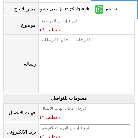
ايمي تشو (amy@bbproducts-powerlink.com.cn)
مدير الإنتاج
لينا وانغ
موضوع
(* تطلب )
رسالة
معلومات للتواصل
جهات الاتصال
(* تطلب )
بريد الالكتروني
(* تطلب )