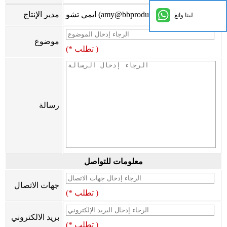
ايمي تشو (amy@bbproducts-powerlink.com.cn)
مدير الإنتاج
لينا وانغ
موضوع
(* تطلب )
رسالة
معلومات للتواصل
جهات الاتصال
(* تطلب )
بريد الالكتروني
(* تطلب )