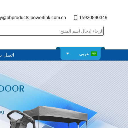
y@bbproducts-powerlink.com.cn
15920890349
عربى
اتصل بن