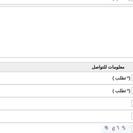
معلومات للتواصل
(* تطلب )
(* تطلب )