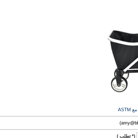
AST
(* تطلب )