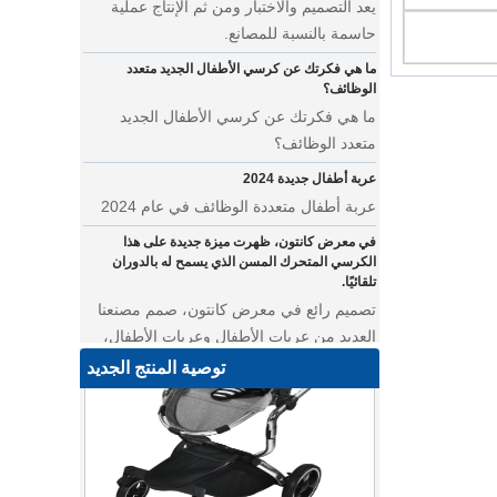
حاسمة بالنسبة للمصانع.
ما هي فكرتك عن كرسي الأطفال الجديد متعدد
الوظائف؟
ما هي فكرتك عن كرسي الأطفال الجديد
متعدد الوظائف؟
عربة أطفال جديدة 2024
عربة أطفال متعددة الوظائف في عام 2024
في معرض كانتون، ظهرت ميزة جديدة على هذا
الكرسي المتحرك المسن الذي يسمح له بالدوران
تلقائيًا.
تصميم رائع في معرض كانتون، صمم مصنعنا
العديد من عربات الأطفال وعربات الأطفال،
من معرض كانتون ليس بعيدًا عن مصنعنا.
توصية المنتج الجديد
أين يمكننا أن نذهب بأوشحة الأطفال على ظهورنا؟
عربة أطفال متعددة الوظائف للتوأم
• نقدم لك أحدث تصميماتنا - عربة أطفال
متعددة الوظائف تتميز بالأناقة والروعة. تتميز
عربة الحيوانات الأليفة هذه بمساحة مدمجة