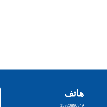
هاتف
15920890349