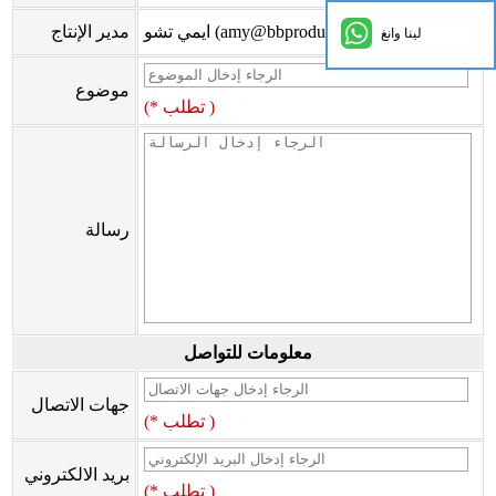
ايمي تشو (amy@bbproducts-powerlink.com.cn)
مدير الإنتاج
لينا وانغ
موضوع
(* تطلب )
رسالة
معلومات للتواصل
جهات الاتصال
(* تطلب )
بريد الالكتروني
(* تطلب )