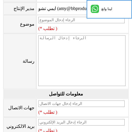
ايمي تشو (amy@bbproducts-powerlink.com.cn)
مدير الإنتاج
لينا وانغ
موضوع
(* تطلب )
رسالة
معلومات للتواصل
جهات الاتصال
(* تطلب )
بريد الالكتروني
(* تطلب )