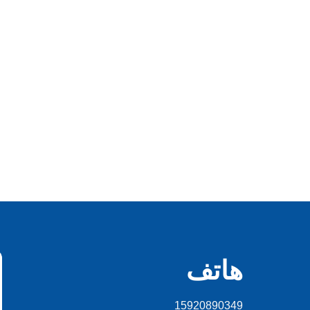
هاتف
15920890349