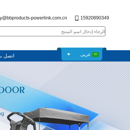
y@bbproducts-powerlink.com.cn
15920890349
عربى
اتصل بن