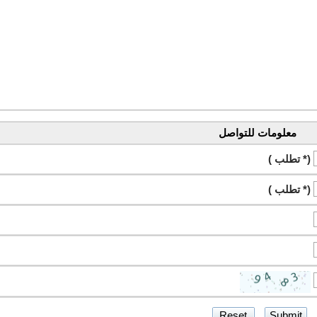
معلومات للتواصل
(* تطلب )
(* تطلب )