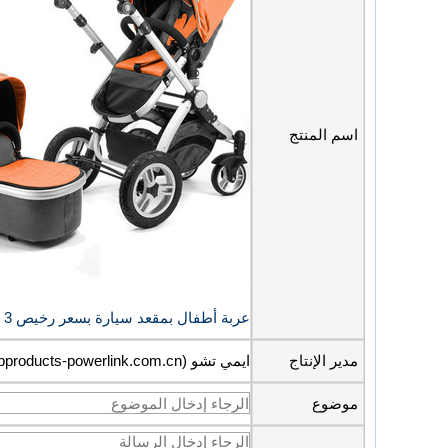
اسم المنتج
عربة أطفال بمقعد سيارة بسعر رخيص 3 في 1 عربة أطفال متعددة الوظائف مع حامل أطفال
مدير الإنتاج
ايمي تشو (amy@bbproducts-powerlink.com.cn)
موضوع