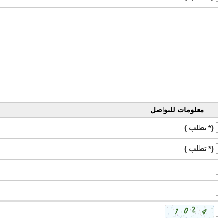
معلومات للتواصل
(* تطلب )
(* تطلب )