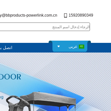
y@bbproducts-powerlink.com.cn
15920890349
عربى
اتصل بن