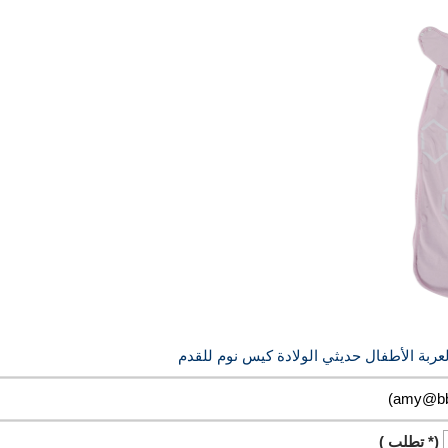
(* تطلب )