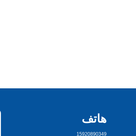
هاتف
15920890349