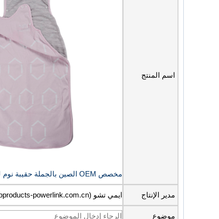
اسم المنتج
مخصص OEM الصين بالجملة حقيبة نوم لعربة الأطفال حديثي الولادة كيس نوم للقدم
مدير الإنتاج
ايمي تشو (amy@bbproducts-powerlink.com.cn)
موضوع