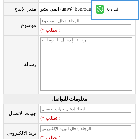
ايمي تشو (amy@bbproducts-powerlink.com.cn)
مدير الإنتاج
لينا وانغ
موضوع
(* تطلب )
رسالة
معلومات للتواصل
جهات الاتصال
(* تطلب )
بريد الالكتروني
(* تطلب )