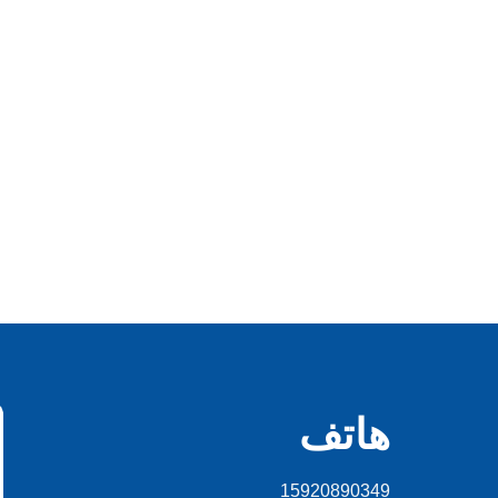
هاتف
15920890349