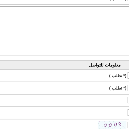
معلومات للتواصل
(* تطلب )
(* تطلب )