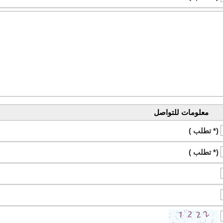
معلومات للتواصل
(* تطلب )
(* تطلب )