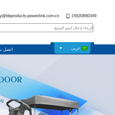
y@bbproducts-powerlink.com.cn
15920890349
عربى
اتصل بن