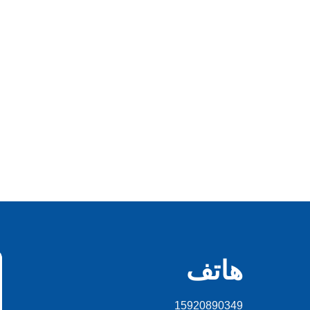
هاتف
15920890349