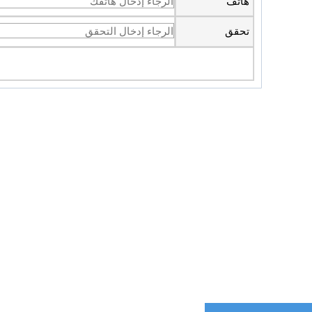
هاتف
تحقق