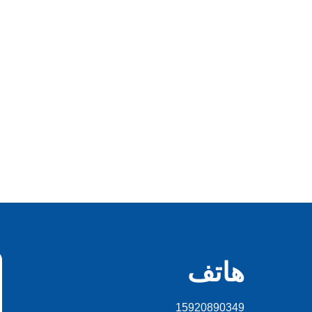
هاتف
15920890349