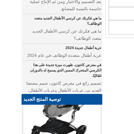
حاسمة بالنسبة للمصانع.
ما هي فكرتك عن كرسي الأطفال الجديد متعدد
الوظائف؟
ما هي فكرتك عن كرسي الأطفال الجديد
متعدد الوظائف؟
عربة أطفال جديدة 2024
عربة أطفال متعددة الوظائف في عام 2024
في معرض كانتون، ظهرت ميزة جديدة على هذا
الكرسي المتحرك المسن الذي يسمح له بالدوران
تلقائيًا.
تصميم رائع في معرض كانتون، صمم مصنعنا
العديد من عربات الأطفال وعربات الأطفال،
من معرض كانتون ليس بعيدًا عن مصنعنا.
توصية المنتج الجديد
أين يمكننا أن نذهب بأوشحة الأطفال على ظهورنا؟
عربة أطفال متعددة الوظائف للتوأم
• نقدم لك أحدث تصميماتنا - عربة أطفال
متعددة الوظائف تتميز بالأناقة والروعة. تتميز
عربة الحيوانات الأليفة هذه بمساحة مدمجة