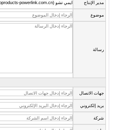
مدير الإنتاج
ايمي تشو (amy@bbproducts-powerlink.com.cn)
موضوع
رسالة
جهات الاتصال
بريد إلكتروني
شركة