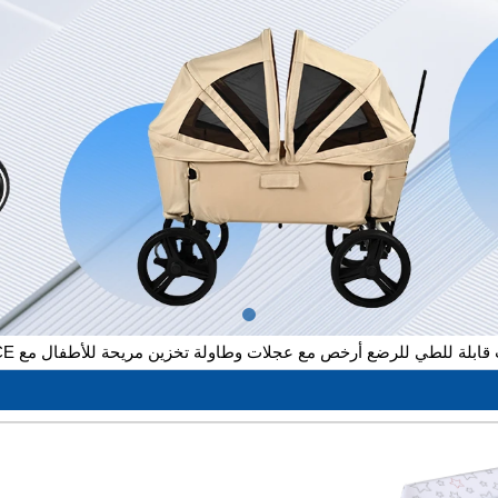
ابلة للطي للرضع أرخص مع عجلات وطاولة تخزين مريحة للأطفال مع CE