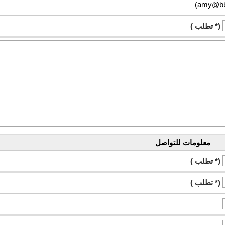
(* تطلب )
معلومات للتواصل
(* تطلب )
(* تطلب )