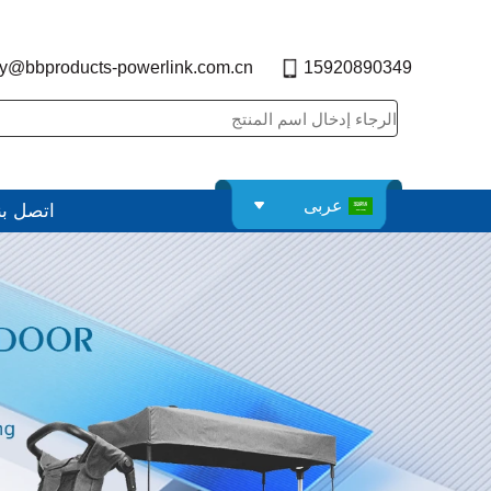
y@bbproducts-powerlink.com.cn
15920890349
عربى
اتصل بن