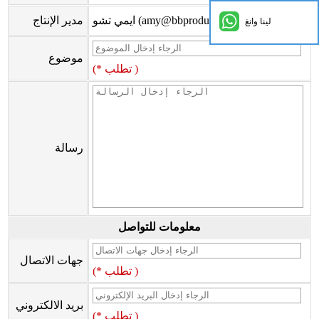
ايمي تشو (amy@bbproducts-powerlink.com.cn)
مدير الإنتاج
لينا وانغ
موضوع
(* تطلب )
رسالة
معلومات للتواصل
جهات الاتصال
(* تطلب )
بريد الالكتروني
(* تطلب )