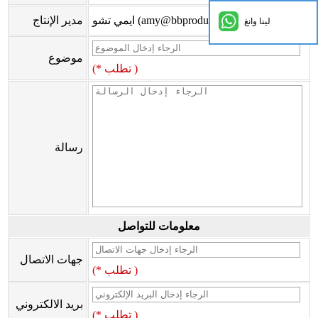
ايمي تشو (amy@bbproducts-powerlink.com.cn)
مدير الإنتاج
لينا وانغ
موضوع
(* تطلب )
رسالة
معلومات للتواصل
جهات الاتصال
(* تطلب )
بريد الالكتروني
(* تطلب )