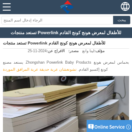
يبحث
تستعد منتجات Powerlink للأطفال لمعرض هونج كونج القادم
تستعد منتجات Powerlink للأطفال لمعرض هونج كونج القادم
مؤلف:
لينا وانغ
مصدر:
الافراج عن:
2024-11-25
يستعد مصنع Zhongshan Powerlink Baby Products بحماس لمعرض هونغ
كونغ إكسبو القادم.
تشونغشان عربة حديقة عربة المرافق الموردة