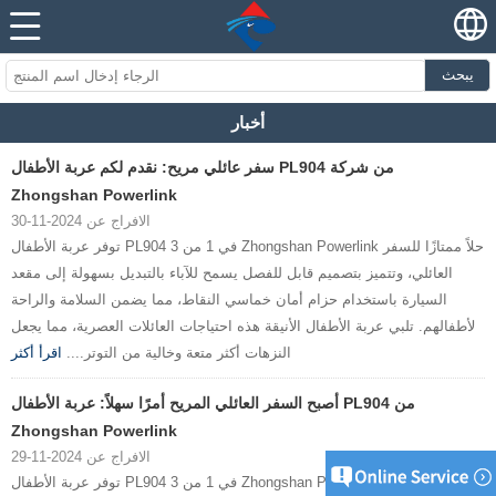
يبحث
أخبار
سفر عائلي مريح: نقدم لكم عربة الأطفال PL904 من شركة
Zhongshan Powerlink
الافراج عن 2024-11-30
توفر عربة الأطفال PL904 3 في 1 من Zhongshan Powerlink حلاً ممتازًا للسفر
العائلي، وتتميز بتصميم قابل للفصل يسمح للآباء بالتبديل بسهولة إلى مقعد
السيارة باستخدام حزام أمان خماسي النقاط، مما يضمن السلامة والراحة
لأطفالهم. تلبي عربة الأطفال الأنيقة هذه احتياجات العائلات العصرية، مما يجعل
النزهات أكثر متعة وخالية من التوتر....
اقرأ أكثر
أصبح السفر العائلي المريح أمرًا سهلاً: عربة الأطفال PL904 من
Zhongshan Powerlink
الافراج عن 2024-11-29
توفر عربة الأطفال PL904 3 في 1 من Zhongshan Powerlink حلاً عمليًا للسفر