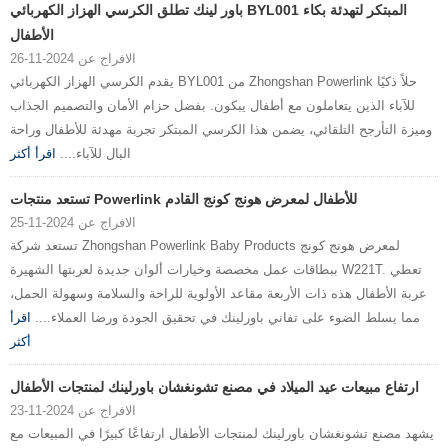
باور لينك تطلق الكرسي الهزاز الكهربائي BYL001 المبتكر لتهدئة بكاء
الأطفال
الافراج عن 2024-11-26
يقدم الكرسي الهزاز الكهربائي BYL001 من Zhongshan Powerlink حلاً ذكيًا
للآباء الذين يتعاملون مع أطفال يبكون. بفضل حزام الأمان والتصميم الجذاب
وميزة التأرجح التلقائي، يضمن هذا الكرسي المبتكر تجربة مهدئة للأطفال وراحة
البال للآباء....
اقرأ أكثر
تستعد منتجات Powerlink للأطفال لمعرض هونج كونج القادم
الافراج عن 2024-11-25
تستعد شركة Zhongshan Powerlink Baby Products لمعرض هونج كونج
ببطاقات عمل مخصصة وخيارات ألوان جديدة لعربتها الشهيرة W221T. تعطي
عربة الأطفال هذه ذات الأربعة مقاعد الأولوية للراحة والسلامة وسهولة الحمل،
مما يسلط الضوء على تفاني باورلينك في تحقيق الجودة ورضا العملاء....
اقرأ
أكثر
ارتفاع مبيعات عيد الميلاد في مصنع تشونغشان باورلينك لمنتجات الأطفال
الافراج عن 2024-11-23
يشهد مصنع تشونغشان باورلينك لمنتجات الأطفال ارتفاعًا كبيرًا في المبيعات مع