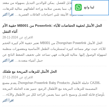
العائلي بتصميمها القابل للفصل. يمكن للوالدين التبديل بسهولة من مقعد
لينا وانغ
السيارة إلى عربة الأطفال، مما يضمن سلامة وراحة أطفالهم. مثالية للنزهات،
هذه العربة الأنيقة تلبي احتياجات العائلات العصرية....
اقرأ أكثر
حقيبة الأم MB001 من Powerlink: الحل الأمثل لحقيبة الحفاضات للآباء
أثناء التنقل
الافراج عن 2024-11-28
تعتبر حقيبة الأم كبيرة الحجم MB001 من Zhongshan Powerlink الحل الأمثل
للآباء، حيث توفر مساحة كبيرة لمستلزمات الطفل الأساسية ومقصورات منظمة
لسهولة الوصول إليها. مثالية للنزهات، فهي تساعد على تخفيف الضغط الناتج عن
حمل أشياء متعددة....
اقرأ أكثر
الحل الأمثل للنزهات المريحة مع طفلك
الافراج عن 2024-11-27
يقدم مصنع Zhongshan Powerlink Baby Products حاملة الأطفال CA206،
المصممة للنزهات المريحة مع الأطفال الرضع. تتميز هذه الحاملة المريحة
بأوضاع قابلة للتعديل ونسيج ناعم، مما يضمن الراحة لكل من الأطفال والآباء....
اقرأ أكثر