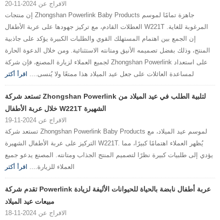
الافراج عن 2024-11-20
إن منتجات Zhongshan Powerlink Baby Products جاهزة تمامًا لموسم
العطلات القادم، مع تركيز جهودها على عربة الأطفال W221T المرغوبة للغاية.
إن الجمع بين اهتمام المستهلك القوي والطلبات الكبيرة يؤكد على جاذبية
المنتج، وذلك بفضل تصميمه الأنيق ومتانته الاستثنائية. ومن خلال الدعوة الحارة
لجميع العملاء لزيارة المصنع، فإن شركة Zhongshan Powerlink على استعداد
لمساعدة العائلات على جعل عيد الميلاد هذا ممتعًا ولا يُنسى....
اقرأ أكثر
تستعد شركة Zhongshan Powerlink لتلبية الطلب في عيد الميلاد من
خلال عربة الأطفال W221T الشهيرة
الافراج عن 2024-11-19
تستعد شركة Zhongshan Powerlink Baby Products لموسم عيد الميلاد، مع
التركيز على عربة الأطفال الشهيرة W221T. يُظهر العملاء اهتمامًا كبيرًا، مما
يؤدي إلى طلبيات كبيرة نظرًا لتصميم المنتج الجذاب ومتانته. المصنع يدعو جميع
العملاء للزيارة....
اقرأ أكثر
تقدم شركة Powerlink عربة أطفال نابضة بالحياة للحيوانات الأليفة لزيادة
مبيعات عيد الميلاد
الافراج عن 2024-11-18