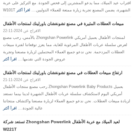
اقتراب عيد الميلاد، مما يدعو المشترين إلى فحص الجودة. مع التركيز على عربة
W101T الشهيرة، يضمن المصنع تجربة زيارة ممتعة للعملاء الدوليين....
اقرأ أكثر
مبيعات العطلات المثيرة في مصنع تشونغشان باورلينك لمنتجات الأطفال
الافراج عن 2024-11-22
بالأمس، رحب مصنع Zhongshan Powerlink لمنتجات الأطفال بعميل أمريكي
لعرض سلسلة عربات الأطفال المرغوبة للغاية، مما يعزز توقعاتنا لفترة مبيعات
العطلات المزدحمة. نحن ندعو جميع العملاء المحتملين لزيارة مصنعنا وتجربة
عروض الجودة التي نقدمها....
اقرأ أكثر
ارتفاع مبيعات العطلات في مصنع تشونغشان باورلينك لمنتجات الأطفال
الافراج عن 2024-11-21
رحب مصنع منتجات الأطفال Zhongshan Powerlink Baby Products بعميل
أمريكي اليوم لاستكشاف سلسلة عربات الأطفال الشهيرة لدينا بينما نستعد
لزيادة مبيعات العطلات. نحن ندعو جميع العملاء لزيارة مصنعنا واكتشاف منتجاتنا
عالية الجودة....
اقرأ أكثر
تستعد شركة Zhongshan Powerlink لعيد الميلاد مع عربة الأطفال
W221T