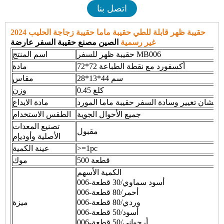
اتصل بنا
2024 حقيبة ظهر قابلة للطي حقيبة ماما حقيبة زجاجة الحليب
غير رسمية
الصين مصنع حقيبة السفر عارضة
حقيبة ظهر للسفر MB006
اسم المنتج
72*72 أكسفورد مع نقطة الطباعة
مادة
28*13*44 سم
مقاس
0.45 كلغ
وزن
نغشان تغيير وسادة السفر حقيبة ماما المورد
مادة الايداع
جميع الأحوال الجوية
الطقس الاستخدام
تصنيع المعدات
مقبول
الأصلية وأوديإم
>=1pc
عينة الكمية
500 قطعة
موك
الكمية الأسهم
006-أسود سماوي/30 قطعة
006-أحمر/80 قطعة
006-وردي/80 قطعة
ميزة
006-أسود/50 قطعة
006-أرجواني/50 قطعة