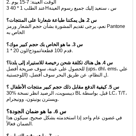
الوقت العينة: 7-15 يوم
2.
عند الطلب 1 * 40Hس ، سنعيد إليك جميع رسوم العينة
3
س 2. هل يمكننا طباعة شعارنا على المنتجات؟
نعم، يرجى تقديم المشورة بشأن حجم الشعار ورمز Pantone
الخاص به
س 3. ما هو الخاص بك
حجم كبير
موك؟
100 قطعة/نموذج/لون.
1 * 20 قدم
س 4. هل هناك تكلفة شحن رخيصة للاستيراد إلى بلدنا؟
للحصول على عينة، سوف صريحة أفضل (ups، dhl، ems، علي
النظام، عن طريق البحر سوف أفضل.
،ل
اللوجستية)
س 5. كيفية الدفع مقابل ذلك
حجم كبير
منتجات الأطفال ؟
30% ديبسويت، الرصيد انظر نسخة BL قبل. بواسطة LC، T/T،
ويسترن يونيتون، وونيجرام.
س 6. ما هو ضمان الجودة؟
في غضون عام واحد إذا استخدمته بشكل صحيح. سيكون هذا
الضمان فعالاً.
س 7. ما هو وقت التسليم؟