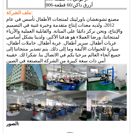
006-أزرق داكن/60 قطعة
ملف الشركة:
مصنع تشونغشان باورلينك لمنتجات الأطفال تأسس في عام
2012، ولديه معدات إنتاج متقدمة وخبرة غنية في التصميم
والإنتاج، ونحن نركز دائمًا على المتانة. والقابلية العملية والأزياء
لمنتجاتنا، ورضا العملاء هو هدفنا الأكبر، ولدينا بشكل أساسي
عربات أطفال. سرير أطفال. عربة أطفال. حاملات أطفال،
سيارة للحيوانات الأليفة وما إلى ذلك. يتم تصدير منتجاتنا إلى
جميع أنحاء العالم مرحبا بكم في الاتصال بنا. شكرا لك.
حقيبة
أمي ذات سعة كبيرة من الشركة المصنعة في الصين
الصور: