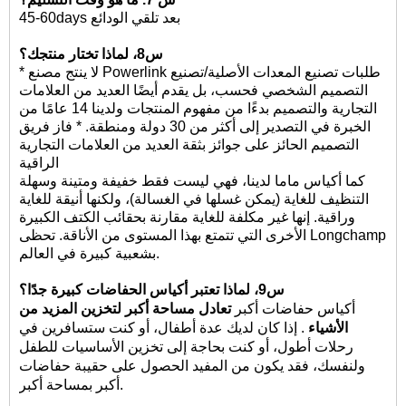
45-60days بعد تلقي الودائع
س8، لماذا تختار منتجك؟
* لا ينتج مصنع Powerlink طلبات تصنيع المعدات الأصلية/تصنيع
التصميم الشخصي فحسب، بل يقدم أيضًا العديد من العلامات
التجارية والتصميم بدءًا من مفهوم المنتجات ولدينا 14 عامًا من
الخبرة في التصدير إلى أكثر من 30 دولة ومنطقة. * فاز فريق
التصميم الحائز على جوائز بثقة العديد من العلامات التجارية
الراقية
كما أكياس ماما لدينا،
فهي ليست فقط خفيفة ومتينة وسهلة
التنظيف للغاية (يمكن غسلها في الغسالة)، ولكنها أنيقة للغاية
وراقية. إنها غير مكلفة للغاية مقارنة بحقائب الكتف الكبيرة
الأخرى التي تتمتع بهذا المستوى من الأناقة. تحظى Longchamp
بشعبية كبيرة في العالم.
س9، لماذا تعتبر أكياس الحفاضات كبيرة جدًا؟
أكياس حفاضات أكبر
تعادل مساحة أكبر لتخزين المزيد من
الأشياء
. إذا كان لديك عدة أطفال، أو كنت ستسافرين في
رحلات أطول، أو كنت بحاجة إلى تخزين الأساسيات للطفل
ولنفسك، فقد يكون من المفيد الحصول على حقيبة حفاضات
أكبر بمساحة أكبر.