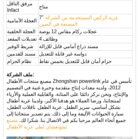
مرفق الناقل
متاح
Infact
عربة الركض المستخدمة من الشركة
7"
العجلة الأمامية
المصنعة في الصين
عجلات ركام مقاس 12 بوصة
العجلة الخلفية
4 وظائف
تعديلات المقعد
مسند ذراع أمامي قابل للإزالة
شريط الوفير
دواسة غير قابلة للتعديل
مسند للقدمين
حزام أمان قابل للتعديل بخمس نقاط
نظام الحزام
ملف الشركة:
مصنع منتجات الأطفال Zhongshan powerlink تأسس في عام
2012، ولديه معدات إنتاج متقدمة وخبرة غنية في التصميم
والإنتاج، ونحن نركز دائمًا على المتانة. والقابلية العملية والأزياء
لمنتجاتنا، ورضا العملاء هو هدفنا الأكبر، ولدينا عربة أطفال
بشكل أساسي. سرير الطفل. عربة الطفل. ناقلات الطفل،
سيارة الحيوانات الأليفة وما إلى ذلك. يتم تصدير منتجاتنا إلى
جميع أنحاء العالم مرحبا بكم في الاتصال بنا. شكرا لك.
مصنع
تشونغشان لطي عربة الأطفال