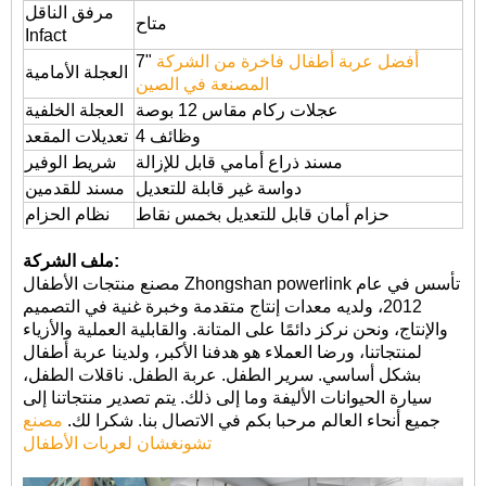
مرفق الناقل
متاح
Infact
أفضل عربة أطفال فاخرة من الشركة
7"
العجلة الأمامية
المصنعة في الصين
عجلات ركام مقاس 12 بوصة
العجلة الخلفية
4 وظائف
تعديلات المقعد
مسند ذراع أمامي قابل للإزالة
شريط الوفير
دواسة غير قابلة للتعديل
مسند للقدمين
حزام أمان قابل للتعديل بخمس نقاط
نظام الحزام
ملف الشركة:
مصنع منتجات الأطفال Zhongshan powerlink تأسس في عام
2012، ولديه معدات إنتاج متقدمة وخبرة غنية في التصميم
والإنتاج، ونحن نركز دائمًا على المتانة. والقابلية العملية والأزياء
لمنتجاتنا، ورضا العملاء هو هدفنا الأكبر، ولدينا عربة أطفال
بشكل أساسي. سرير الطفل. عربة الطفل. ناقلات الطفل،
سيارة الحيوانات الأليفة وما إلى ذلك. يتم تصدير منتجاتنا إلى
جميع أنحاء العالم مرحبا بكم في الاتصال بنا. شكرا لك.
مصنع
تشونغشان لعربات الأطفال