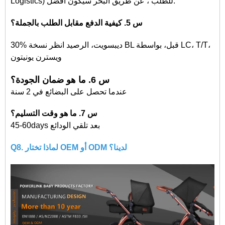
Logistics) للطلب ، عن طريق البحر سيكون أفضل.
س 5. كيفية الدفع مقابل الطلب بالجملة؟
30% ديبسويت، الرصيد انظر نسخة BL قبل، بواسطة LC، T/T،
ويسترن يونيتون
س 6. ما هو ضمان الجودة؟
عندما تحصل على البضائع في 2 سنة
س 7. ما هو وقت التسليم؟
45-60days بعد تلقي الودائع
Q8. لماذا تختار OEM أو ODM لدينا؟