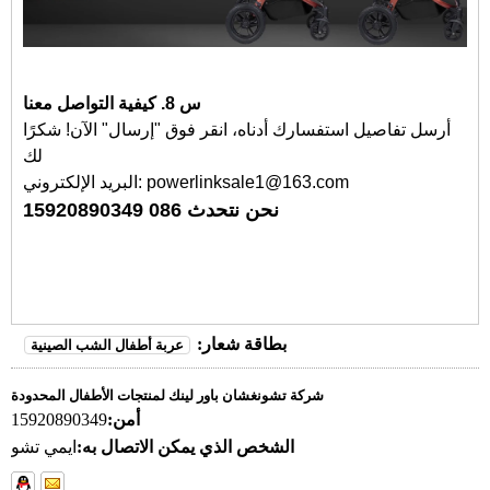
س 8. كيفية التواصل معنا
أرسل تفاصيل استفسارك أدناه، انقر فوق "إرسال" الآن! شكرًا
لك
البريد الإلكتروني: powerlinksale1@163.com
نحن نتحدث 086 15920890349
بطاقة شعار:
عربة أطفال الشب الصينية
شركة تشونغشان باور لينك لمنتجات الأطفال المحدودة
أمن:
15920890349
الشخص الذي يمكن الاتصال به:
ايمي تشو