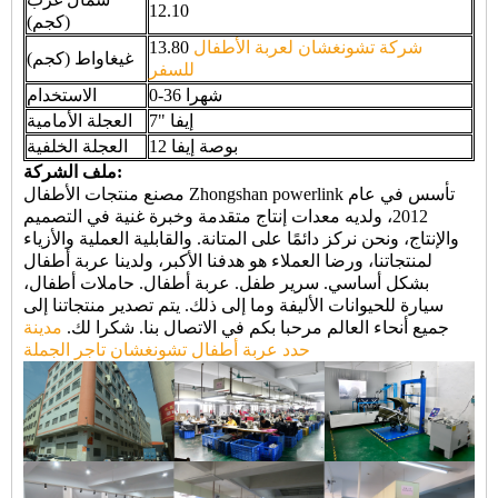
12.10
(كجم)
شركة تشونغشان لعربة الأطفال
13.80
غيغاواط (كجم)
للسفر
0-36 شهرا
الاستخدام
7" إيفا
العجلة الأمامية
12 بوصة إيفا
العجلة الخلفية
ملف الشركة:
مصنع منتجات الأطفال Zhongshan powerlink تأسس في عام
2012، ولديه معدات إنتاج متقدمة وخبرة غنية في التصميم
والإنتاج، ونحن نركز دائمًا على المتانة. والقابلية العملية والأزياء
لمنتجاتنا، ورضا العملاء هو هدفنا الأكبر، ولدينا عربة أطفال
بشكل أساسي. سرير طفل. عربة أطفال. حاملات أطفال،
سيارة للحيوانات الأليفة وما إلى ذلك. يتم تصدير منتجاتنا إلى
جميع أنحاء العالم مرحبا بكم في الاتصال بنا. شكرا لك.
مدينة
حدد عربة أطفال تشونغشان تاجر الجملة