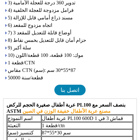
3) تدوير 360 درجة للعجلة الأمامية
4) فرامل مزدوجة للعجلة الخلفية
5) مسند ذراع أمامي قابل للإزالة
6) اتجاه مزدوج للمقعد
7) 3 أوضاع قابلة للتعديل للمقعد
8) حزام أمان قابل للتعديل بخمس نقاط
9) سلة أكبر
10) موك: 100 قطعة، 100 قطعة/اللون
1 قطعة/CTN
مقاس CTN (سم): 87*55*30 سم
50000 قطعة/سنة
اتصل بنا
عربة أطفال صغيرة الحجم للركض PL100 بنصف السعر مع
مصنع عربة الأطفال خفيفة الوزن في الصين
ASTM
عربة أطفال PL100 600D قماش 3 في 1
اسم النموذج
1 قطعة/ctn
التعبئة
87*55*30 سم
كتنسيز (سم)
شمال غرب