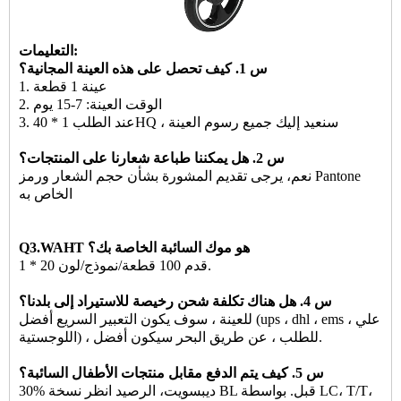
التعليمات:
س 1. كيف تحصل على هذه العينة المجانية؟
1. عينة 1 قطعة
2. الوقت العينة: 7-15 يوم
3. عند الطلب 1 * 40HQ ، سنعيد إليك جميع رسوم العينة
س 2. هل يمكننا طباعة شعارنا على المنتجات؟
نعم، يرجى تقديم المشورة بشأن حجم الشعار ورمز Pantone
الخاص به
Q3.WAHT هو موك السائبة الخاصة بك؟
1 * 20 قدم 100 قطعة/نموذج/لون.
س 4. هل هناك تكلفة شحن رخيصة للاستيراد إلى بلدنا؟
للعينة ، سوف يكون التعبير السريع أفضل (ups ، dhl ، ems ، علي
اللوجستية) ، للطلب ، عن طريق البحر سيكون أفضل.
س 5. كيف يتم الدفع مقابل منتجات الأطفال السائبة؟
30% ديبسويت، الرصيد انظر نسخة BL قبل. بواسطة LC، T/T،