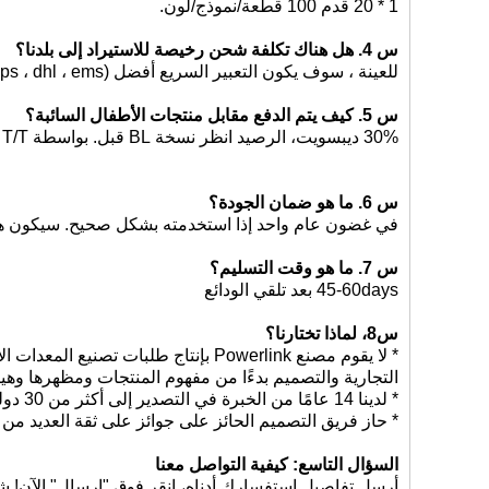
1 * 20 قدم 100 قطعة/نموذج/لون.
س 4. هل هناك تكلفة شحن رخيصة للاستيراد إلى بلدنا؟
للعينة ، سوف يكون التعبير السريع أفضل (ups ، dhl ، ems ، علي اللوجستية) ، للطلب ، عن طريق البحر سيكون أفضل.
س 5. كيف يتم الدفع مقابل منتجات الأطفال السائبة؟
30% ديبسويت، الرصيد انظر نسخة BL قبل. بواسطة LC، T/T، ويسترن يونيتون، وونيجرام.
س 6. ما هو ضمان الجودة؟
في غضون عام واحد إذا استخدمته بشكل صحيح. سيكون هذا 
اتصل الآن
س 7. ما هو وقت التسليم؟
45-60days بعد تلقي الودائع
س8، لماذا تختارنا؟
* لا يقوم مصنع Powerlink بإنتاج طلب
التجارية والتصميم بدءًا من مفهوم المنتجات ومظهرها وهيك
* لدينا 14 عامًا من الخبرة في التصدير إلى أكثر من 30 دولة ومنطقة
* حاز فريق التصميم الحائز على جوائز على ثقة العديد من 
السؤال التاسع: كيفية التواصل معنا
أرسل تفاصيل استفسارك أدناه، انقر فوق "إرسال" الآن! شك