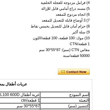
4) فرامل مزدوجة للعجلة الخلفية
5) مسند ذراع أمامي قابل للإزالة
6) اتجاه مزدوج للمقعد
7) 3 أوضاع قابلة للتعديل للمقعد
8) حزام أمان قابل للتعديل بخمس نقاط
9) سلة أكبر
10) موك: 100 قطعة، 100 قطعة/اللون
1 قطعة/CTN
مقاس CTN (سم): 87*55*30 سم
50000 قطعة/سنة
عربات أطفال بمظل
اسم النموذج
عربة أطفال PL100 600D قماش 3 في 1
التعبئة
1 قطعة/ctn
كتنسيز (سم)
87*55*30 سم