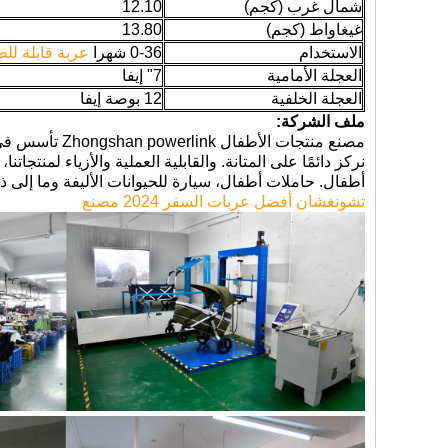
شمال غرب (كجم)
12.10
غيغاواط (كجم)
13.80
الاستخدام
0-36 شهرا
عربة قابلة ل
العجلة الأمامية
7" إيفا
العجلة الخلفية
12 بوصة إيفا
ملف الشركة:
نركز دائمًا على المتانة. والقابلية العملية والأزياء لمنتج
أطفال. حاملات أطفال، سيارة للحيوانات الأليفة وما إلى ذلك
تشونغشان أفضل عربات السفر 2024 مصنع