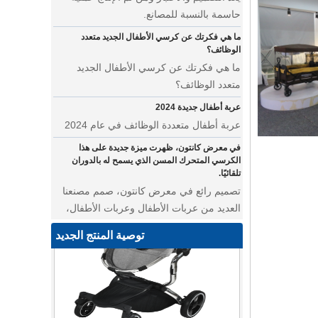
ما هي فكرتك عن كرسي الأطفال الجديد متعدد
الوظائف؟
ما هي فكرتك عن كرسي الأطفال الجديد
متعدد الوظائف؟
عربة أطفال جديدة 2024
عربة أطفال متعددة الوظائف في عام 2024
في معرض كانتون، ظهرت ميزة جديدة على هذا
الكرسي المتحرك المسن الذي يسمح له بالدوران
تلقائيًا.
تصميم رائع في معرض كانتون، صمم مصنعنا
العديد من عربات الأطفال وعربات الأطفال،
من معرض كانتون ليس بعيدًا عن مصنعنا.
أين يمكننا أن نذهب بأوشحة الأطفال على ظهورنا؟
توصية المنتج الجديد
عربة أطفال متعددة الوظائف للتوأم
• نقدم لك أحدث تصميماتنا - عربة أطفال
متعددة الوظائف تتميز بالأناقة والروعة. تتميز
عربة الحيوانات الأليفة هذه بمساحة مدمجة
كبيرة لصديقك ذو الفراء، مما يوفر له رحلة