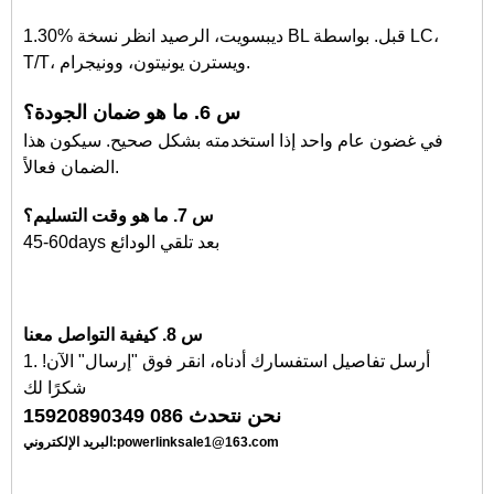
1.30% ديبسويت، الرصيد انظر نسخة BL قبل. بواسطة LC،
T/T، ويسترن يونيتون، وونيجرام.
س 6. ما هو ضمان الجودة؟
في غضون عام واحد إذا استخدمته بشكل صحيح. سيكون هذا
الضمان فعالاً.
س 7. ما هو وقت التسليم؟
45-60days بعد تلقي الودائع
س 8. كيفية التواصل معنا
1. أرسل تفاصيل استفسارك أدناه، انقر فوق "إرسال" الآن!
شكرًا لك
نحن نتحدث 086 15920890349
البريد الإلكتروني:powerlinksale1@163.com