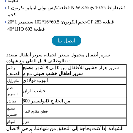
التعبئة
1 قطعة/كيس بولي ايثيلين/كرتون N.W 8.5kgs ؛ غيغاواط 10.55
كجم
حجم الكرتون: 60.5*16*102 سنتيمتر 1*20GP 283 قطعة
1*40HQ 693 قطعة
اتصل بنا
سرير أطفال محمول بسعر الجملة، سرير أطفال متعدد
الوظائف قابل للطي مع شهادة ce
سرير هزاز خشبي للأطفال من 0 إلى 8 أشهر
مصنع
رقم
سرير اطفال خشب صيني
مع م
الصنف
أنبوب فولاذي
ماتيرايل
قدم
خشب الزان
السرير
بوليستر 600D من الخارج
قماش
نسيج
قطن مقاوم للماء
حصيرة
هزاز
المهام
الشهادة: إذا كنت بحاجة إلى التحقق من شهادتنا، يرجى الاتصال