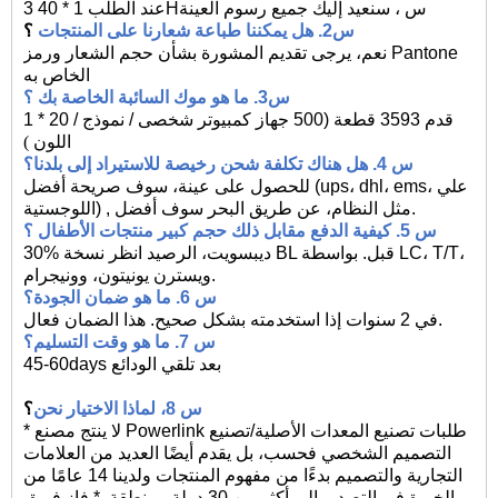
عند الطلب 1 * 40Hس ، سنعيد إليك جميع رسوم العينة
3
س2.
هل يمكننا طباعة شعارنا على المنتجات
؟
نعم، يرجى تقديم المشورة بشأن حجم الشعار ورمز Pantone
الخاص به
س3.
ما هو موك السائبة الخاصة بك
؟
1 * 20 قدم
3593 قطعة (500
جهاز كمبيوتر شخصى / نموذج /
اللون
)
س 4. هل هناك تكلفة شحن رخيصة للاستيراد إلى بلدنا؟
للحصول على عينة، سوف صريحة أفضل (ups، dhl، ems، علي
النظام، عن طريق البحر سوف أفضل.
مثل
,
اللوجستية)
س 5. كيفية الدفع مقابل ذلك
حجم كبير
منتجات الأطفال ؟
30% ديبسويت، الرصيد انظر نسخة BL قبل. بواسطة LC، T/T،
ويسترن يونيتون، وونيجرام.
س 6. ما هو ضمان الجودة؟
سنوات إذا استخدمته بشكل صحيح. هذا الضمان فعال.
في
2
س 7. ما هو وقت التسليم؟
45-60days بعد تلقي الودائع
س 8، لماذا الاختيار
نحن
؟
* لا ينتج مصنع Powerlink طلبات تصنيع المعدات الأصلية/تصنيع
التصميم الشخصي فحسب، بل يقدم أيضًا العديد من العلامات
التجارية والتصميم بدءًا من مفهوم المنتجات ولدينا 14 عامًا من
الخبرة في التصدير إلى أكثر من 30 دولة ومنطقة. * فاز فريق