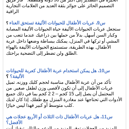
التصميم الحائز على جوائز بثقة العديد من العلامات التجارية
الراقية
س9،
عربات الأطفال للحيوانات الأليفة تستحق العناء
؟
ستجعل عربات الحيوانات الأليفة حياة الحيوانات الأليفة المصابة
وكبار السن أسهل. بدلاً من حملها بين ذراعيك عندما تتعب من
المشي أو تركها في المنزل، يمكنك ببساطة وضعها داخل عربة
الأطفال. بهذه الطريقة، ستستمتع الحيوانات الأليفة بالهواء
الطلق ولن تضطر إلى التضحية براحتك.
س10،
هل يمكن استخدام عربة الأطفال كعربة للحيوانات
الأليفة؟
؟
تأكد من أن عربة الأطفال مناسبة لحجم كلبك ووزنه. تميل
عربات الأطفال إلى أن تكون لأقصى وزن لطفل صغير. من
المحتمل أن يصل إلى 15 كجم – 2
2
كجم بما في ذلك جميع
الأدوات التي تحتاجها عند مغادرة المنزل مع طفلك. إذا كان لديك
كلب متوسط ​​أو كبير فهذا ليس خيارًا.
س11،
هل عربات الأطفال ذات الثلاث أو الأربع عجلات هي
الأفضل؟
المزيد من العجلات توفر المزيد من الدعم وبالتالي تبقيك أنت