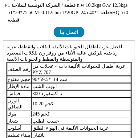
1 قطعة / الشركة التونسية للملاحة n.w 10.2kgs G.w 12.3kgs
51*29*75.5CM=0.112cbm 1*20GP: 245 قطعة 1*40HQ 570
قطعة
اتصل بنا
أفضل عربة أطفال للحيوانات الأليفة للكلاب والقطط، عربة
رياضية للركض عالية الأداء من روفر رن للكلاب الصغيرة
والمتوسطة والقطط والحيوانات الأليفة
عربة أطفال للحيوانات الأليفة ذات 4 عجلات من
رقم الصنف
PYZ-707
96*59.5*114 سم
حجم مفتوح
أنبوب الشب
مادة الإطار
300 د أكسفورد
قماش
الوزن
10.20 كجم
الصافي
245 كجم
موك
حسب الطلب
شعار
عربة الحيوانات الأليفة في الهواء الطلق
أسلوب
يانتيان
ميناء تسليم