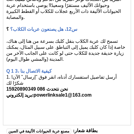
وحيوانك الأليف مستقرًا وسعيدًا! يوصى باستخدام عربة
الحيوانات الأليفة ذات الأربع عجلات للكلاب أو القطط الكبيرة
والمصابة.
س12، هل يصنعون عربات الكلاب؟
؟
تسمح لك عربة الكلاب بنقل كلبك بسرعة من هنا إلى هناك،
خاصة إذا كان كلبك يميل إلى التباطؤ. على سبيل المثال، يمكنك
زيارة حديقة جديدة للكلاب حتى لو كانت على الجانب الآخر من
المدينة (والمشي طوال اليوم).
كيفية الاتصال بنا
3،
1
Q
1. أرسل تفاصيل استفسارك أدناه، انقر فوق "إرسال" الآن!
شكرًا لك
نحن نتحدث 086 15920890349
powerlinksale1@163.com
:
بريد إلكتروني
بطاقة شعار:
مصنع عربة الحيوانات الأليفة في الصين