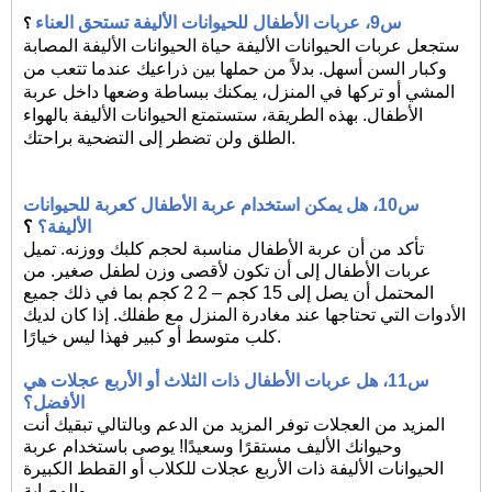
س9،
عربات الأطفال للحيوانات الأليفة تستحق العناء
؟
ستجعل عربات الحيوانات الأليفة حياة الحيوانات الأليفة المصابة
وكبار السن أسهل. بدلاً من حملها بين ذراعيك عندما تتعب من
المشي أو تركها في المنزل، يمكنك ببساطة وضعها داخل عربة
الأطفال. بهذه الطريقة، ستستمتع الحيوانات الأليفة بالهواء
الطلق ولن تضطر إلى التضحية براحتك.
س10،
هل يمكن استخدام عربة الأطفال كعربة للحيوانات
الأليفة؟
؟
تأكد من أن عربة الأطفال مناسبة لحجم كلبك ووزنه. تميل
عربات الأطفال إلى أن تكون لأقصى وزن لطفل صغير. من
المحتمل أن يصل إلى 15 كجم – 2
2
كجم بما في ذلك جميع
الأدوات التي تحتاجها عند مغادرة المنزل مع طفلك. إذا كان لديك
كلب متوسط ​​أو كبير فهذا ليس خيارًا.
س11،
هل عربات الأطفال ذات الثلاث أو الأربع عجلات هي
الأفضل؟
المزيد من العجلات توفر المزيد من الدعم وبالتالي تبقيك أنت
وحيوانك الأليف مستقرًا وسعيدًا! يوصى باستخدام عربة
الحيوانات الأليفة ذات الأربع عجلات للكلاب أو القطط الكبيرة
والمصابة.