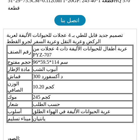
51*29*75.5CM=0.112cbm 1*20GP: 245 قطعة 1*40HQ 570
قطعة
اتصل بنا
تصميم جديد قابل للطي بـ 4 عجلات للحيوانات الأليفة لعربة
الركض وعربة النقل وعربة السفر لجرو القطط
عربة أطفال للحيوانات الأليفة ذات 4 عجلات من
رقم الصنف
PYZ-707
96*59.5*114 سم
حجم مفتوح
أنبوب الشب
مادة الإطار
300 د أكسفورد
قماش
الوزن
10.20 كجم
الصافي
245 كجم
موك
حسب الطلب
شعار
عربة الحيوانات الأليفة في الهواء الطلق
أسلوب
يانتيان
ميناء تسليم
الصور: