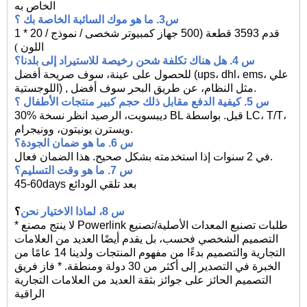
الخاص به
س3.
ما هو موك السائبة الخاصة بك
؟
1 * 20 قدم
3593 قطعة (500
جهاز كمبيوتر شخصى / نموذج /
اللون
)
س 4. هل هناك تكلفة شحن رخيصة للاستيراد إلى بلدنا؟
للحصول على عينة، سوف صريحة أفضل (ups، dhl، ems، علي
النظام، عن طريق البحر سوف أفضل.
مثل
,
اللوجستية)
س 5. كيفية الدفع مقابل ذلك
حجم كبير
منتجات الأطفال ؟
30% ديبسويت، الرصيد انظر نسخة BL قبل. بواسطة LC، T/T،
ويسترن يونيتون، وونيجرام.
س 6. ما هو ضمان الجودة؟
سنوات إذا استخدمته بشكل صحيح. هذا الضمان فعال.
في
2
س 7. ما هو وقت التسليم؟
45-60days بعد تلقي الودائع
س 8، لماذا الاختيار
نحن
؟
* لا ينتج مصنع Powerlink طلبات تصنيع المعدات الأصلية/تصنيع
التصميم الشخصي فحسب، بل يقدم أيضًا العديد من العلامات
التجارية والتصميم بدءًا من مفهوم المنتجات ولدينا 14 عامًا من
الخبرة في التصدير إلى أكثر من 30 دولة ومنطقة. * فاز فريق
التصميم الحائز على جوائز بثقة العديد من العلامات التجارية
الراقية