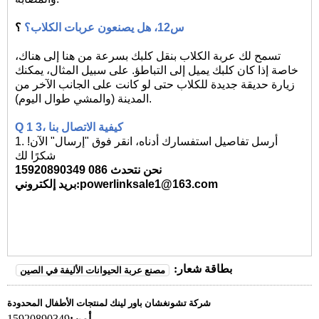
س12، هل يصنعون عربات الكلاب؟
؟
تسمح لك عربة الكلاب بنقل كلبك بسرعة من هنا إلى هناك،
خاصة إذا كان كلبك يميل إلى التباطؤ. على سبيل المثال، يمكنك
زيارة حديقة جديدة للكلاب حتى لو كانت على الجانب الآخر من
المدينة (والمشي طوال اليوم).
كيفية الاتصال بنا
3،
1
Q
1. أرسل تفاصيل استفسارك أدناه، انقر فوق "إرسال" الآن!
شكرًا لك
نحن نتحدث 086 15920890349
powerlinksale1@163.com
:
بريد إلكتروني
بطاقة شعار:
مصنع عربة الحيوانات الأليفة في الصين
شركة تشونغشان باور لينك لمنتجات الأطفال المحدودة
أمن:
15920890349