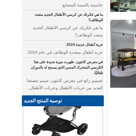
ما هي فكرتك عن كرسي الأطفال الجديد متعدد
الوظائف؟
ما هي فكرتك عن كرسي الأطفال الجديد
متعدد الوظائف؟
عربة أطفال جديدة 2024
عربة أطفال متعددة الوظائف في عام 2024
في معرض كانتون، ظهرت ميزة جديدة على هذا
الكرسي المتحرك المسن الذي يسمح له بالدوران
تلقائيًا.
تصميم رائع في معرض كانتون، صمم مصنعنا
العديد من عربات الأطفال وعربات الأطفال،
من معرض كانتون ليس بعيدًا عن مصنعنا.
أين يمكننا أن نذهب بأوشحة الأطفال على ظهورنا؟
توصية المنتج الجديد
عربة أطفال متعددة الوظائف للتوأم
• نقدم لك أحدث تصميماتنا - عربة أطفال
متعددة الوظائف تتميز بالأناقة والروعة. تتميز
عربة الحيوانات الأليفة هذه بمساحة مدمجة
كبيرة لصديقك ذو الفراء، مما يوفر له رحلة