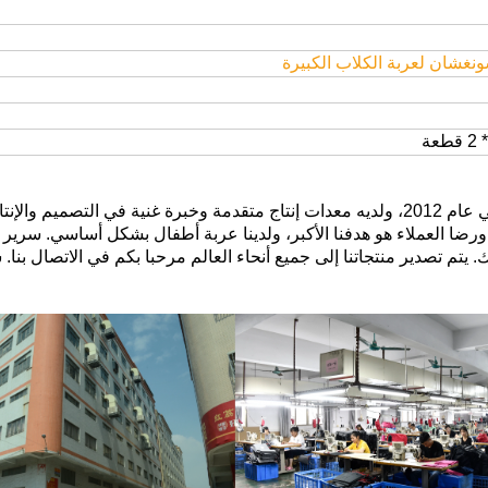
نغشان لعربة الكلاب الكبيرة
مصنع منتجات الأطفال Zhongshan powerlink تأسس في عام 2012، ولديه معدات إنتاج متقدمة وخبرة غنية في التصميم
اتنا، ورضا العملاء هو هدفنا الأكبر، ولدينا عربة أطفال بشكل أساسي. سرير
. يتم تصدير منتجاتنا إلى جميع أنحاء العالم مرحبا بكم في الاتصال بنا. 