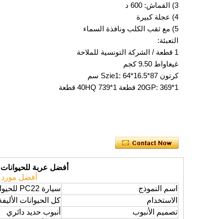
3) القماش: 600 د
4) عجلة كبيرة
5) مع ثقب الكلب ونافذة السماء
التعبئة:
1 قطعة / الشركة التونسية للملاحة
غيغاواط 9.50 كجم
كرتون Szie1: 64*16.5*87 سم
1*20GP: 369 قطعة 1*40HQ 739 قطعة
أفضل عربة للحيوانات ا
أفضل مورد ل
اسم النموذج
سيارة PC22 للحيوانات الأليفة
الاستخدام
كل الحيوانات الأليفة
تصميم الأنبوب
أنبوب حديد دائري