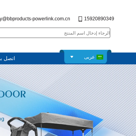
y@bbproducts-powerlink.com.cn
15920890349
عربى
اتصل بن