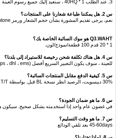
3. عند الطلب 1 * 40HQ ، سنعيد إليك جميع رسوم العينة
س 2. هل يمكننا طباعة شعارنا على المنتجات؟
نعم، يرجى تقديم المشورة بشأن حجم الشعار ورمز Pantone الخاص به
Q3.WAHT هو موك السائبة الخاصة بك؟
1 * 20 قدم 100 قطعة/نموذج/لون.
س 4. هل هناك تكلفة شحن رخيصة للاستيراد إلى بلدنا؟
للعينة ، سوف يكون التعبير السريع أفضل (ups ، dhl ، ems ، علي اللوجستية) ، للطلب ، عن طريق البحر سيكون أفضل.
اتصل الآن
س 5. كيفية الدفع مقابل المنتجات السائبة؟
30% ديبسويت، الرصيد انظر نسخة BL قبل. بواسطة LC، T/T، ويسترن يونيتون، وونيجرام.
س 6. ما هو ضمان الجودة؟
في غضون عام واحد إذا استخدمته بشكل صحيح. سيكون هذا 
س 7. ما هو وقت التسليم؟
45-60days بعد تلقي الودائع
س8، لماذا تختارنا؟