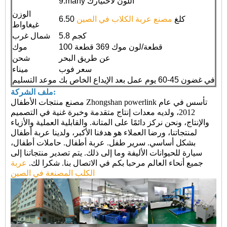
9.many اللون لاختيارك
الوزن
6.50 كلغ
مصنع عربة الكلاب في الصين
غيغاواط
5.8 كجم
شمال غرب
100 قطعة/لون موك 369 قطعة
موك
عن طريق البحر
شحن
سعر فوب
ميناء
في غضون 45-60 يوم عمل بعد الإيداع الخاص بك
موعد التسليم
ملف الشركة:
مصنع منتجات الأطفال Zhongshan powerlink تأسس في عام
2012، ولديه معدات إنتاج متقدمة وخبرة غنية في التصميم
والإنتاج، ونحن نركز دائمًا على المتانة. والقابلية العملية والأزياء
لمنتجاتنا، ورضا العملاء هو هدفنا الأكبر، ولدينا عربة أطفال
بشكل أساسي. سرير طفل. عربة أطفال. حاملات أطفال،
سيارة للحيوانات الأليفة وما إلى ذلك. يتم تصدير منتجاتنا إلى
جميع أنحاء العالم مرحبا بكم في الاتصال بنا. شكرا لك.
عربة
الكلب المصنعة في الصين