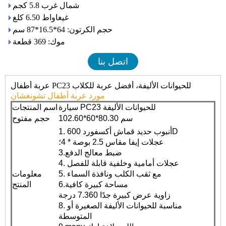
شمال غرب 5.8 كجم
غيغاواط 6.50 كلغ
حجم الكرتون: 64*16.5*87 سم
موك: 369 قطعة
اتصل بنا
عربة أطفال PC23 للحيوانات الأليفة، أفضل عربة للكلاب
مورد عربة أطفال تشونغشان
سيارة PC23 للحيوانات الأليفة
اسم المنتجات
102.60*60*80.30 سم
حجم مفتوح
1. أنبوب حديد قماش أكسفورد 600D
عجلات إيفا مقاس 2.5 بوصة * 4؛
3.ضبط معالج الدفع
4. عجلات أمامية وخلفية قابلة للفصل
5. مع ثقب الكلب ونافذة السماء
معلومات
6.مساحة كبيرة كافية
المنتج
زاوية عرض كبيرة جدًا 7.360 درجة
8. مناسبة للحيوانات الأليفة الصغيرة أو
المتوسطة