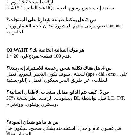
2. الوقت العينة: 7-15 يوم
3. عند الطلب 1 * 40HQ ، سنعيد إليك جميع رسوم العينة
س 2. هل يمكننا طباعة شعارنا على المنتجات؟
نعم، يرجى تقديم المشورة بشأن حجم الشعار ورمز Pantone
الخاص به
Q3.WAHT هو موك السائبة الخاصة بك؟
1 * 20 قدم 100 قطعة/نموذج/لون.
س 4. هل هناك تكلفة شحن رخيصة للاستيراد إلى بلدنا؟
للعينة ، سوف يكون التعبير السريع أفضل (ups ، dhl ، ems ، علي
اللوجستية) ، للطلب ، عن طريق البحر سيكون أفضل.
س 5. كيف يتم الدفع مقابل منتجات الأطفال السائبة؟
30% ديبسويت، الرصيد انظر نسخة BL قبل. بواسطة LC، T/T،
ويسترن يونيتون، وونيغرام.
س 6. ما هو ضمان الجودة؟
في غضون عام واحد إذا استخدمته بشكل صحيح. سيكون هذا
الضمان فعالاً.