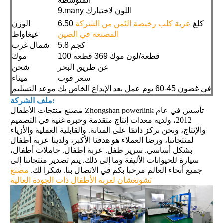
المتوسطة
9.many اللون لاختيارك
6.50 كلغ
عربة كلب رخيصة الثمن من الشركة
الوزن
المصنعة في الصين
غيغاواط
5.8 كجم
شمال غرب
100 قطعة/لون موك 369 قطعة
موك
عن طريق البحر
شحن
سعر فوب
ميناء
في غضون 45-60 يوم عمل بعد الإيداع الخاص بك
موعد التسليم
ملف الشركة:
مصنع منتجات الأطفال Zhongshan powerlink تأسس في عام
2012، ولديه معدات إنتاج متقدمة وخبرة غنية في التصميم
والإنتاج، ونحن نركز دائمًا على المتانة. والقابلية العملية والأزياء
لمنتجاتنا، ورضا العملاء هو هدفنا الأكبر، ولدينا عربة أطفال
بشكل أساسي. سرير طفل. عربة أطفال. حاملات أطفال،
سيارة للحيوانات الأليفة وما إلى ذلك. يتم تصدير منتجاتنا إلى
جميع أنحاء العالم مرحبا بكم في الاتصال بنا. شكرا لك.
مصنع
تشونغشان لعربة الأطفال ذات الجودة العالية