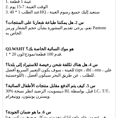
1. عينة 1 قطعة
2. الوقت العينة: 7-15 يوم
3. عند الطلب 1 * 40HQ ، سنعيد إليك جميع رسوم العينة
س 2. هل يمكننا طباعة شعارنا على المنتجات؟
نعم، يرجى تقديم المشورة بشأن حجم الشعار ورمز Pantone
الخاص به
Q3.WAHT هو موك السائبة الخاصة بك؟
1 * 20 قدم 100 قطعة/نموذج/لون.
س 4. هل هناك تكلفة شحن رخيصة للاستيراد إلى بلدنا؟
للعينة ، سوف يكون التعبير السريع أفضل (ups ، dhl ، ems ، علي
اللوجستية) ، للطلب ، عن طريق البحر سيكون أفضل.
س 5. كيف يتم الدفع مقابل منتجات الأطفال السائبة؟
30% ديبسويت، الرصيد انظر نسخة BL قبل. بواسطة LC، T/T،
ويسترن يونيتون، وونيغرام.
س 6. ما هو ضمان الجودة؟
في غضون عام واحد إذا استخدمته بشكل صحيح. سيكون هذا