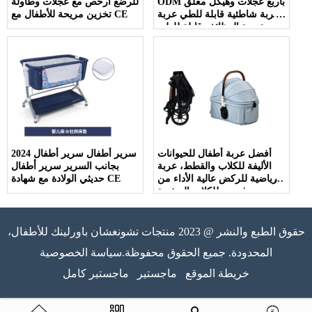
ODM بأربع عجلات وهيكل مغلق
للرضع أرخص مع عجلات وطاولة
عربة شاطئية قابلة للطي عربة
تخزين مريحة للأطفال مع CE
متعددة الوظائف قابلة للطي
أفضل عربة أطفال للحيوانات
2024 سرير أطفال سرير أطفال
الأليفة للكلاب والقطط، عربة
بجانب السرير سرير أطفال
رياضية للركض عالية الأداء من
حديثي الولادة مع شهادة CE
روفر رن للكلاب الصغيرة
والمتوسطة والقطط والحيوانات
الأليفة
حقوق الطبع والنشر @ 2023 منتجات تشونغشان باورلينك للأطفال،
المحدودة. جميع الحقوق محفوظة.سياسة الخصوصية
خريطة الموقع
ماجستير
ماجستير كامل