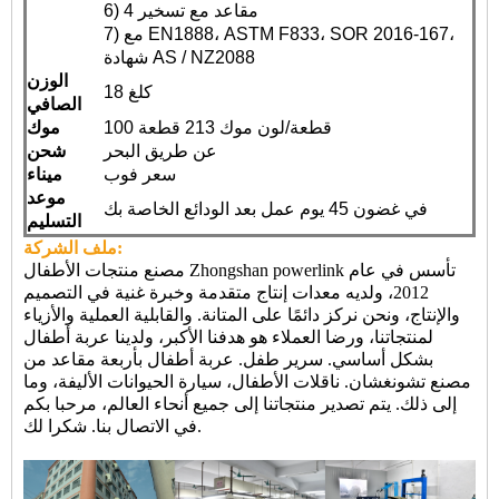
6) 4 مقاعد مع تسخير
7) مع EN1888، ASTM F833، SOR 2016-167،
شهادة AS / NZ2088
الوزن
18 كلغ
الصافي
100 قطعة/لون موك 213 قطعة
موك
عن طريق البحر
شحن
سعر فوب
ميناء
موعد
في غضون 45 يوم عمل بعد الودائع الخاصة بك
التسليم
ملف الشركة:
مصنع منتجات الأطفال Zhongshan powerlink تأسس في عام
2012، ولديه معدات إنتاج متقدمة وخبرة غنية في التصميم
والإنتاج، ونحن نركز دائمًا على المتانة. والقابلية العملية والأزياء
لمنتجاتنا، ورضا العملاء هو هدفنا الأكبر، ولدينا عربة أطفال
بشكل أساسي. سرير طفل.
عربة أطفال بأربعة مقاعد من
مصنع تشونغشان
. ناقلات الأطفال، سيارة الحيوانات الأليفة، وما
إلى ذلك. يتم تصدير منتجاتنا إلى جميع أنحاء العالم، مرحبا بكم
في الاتصال بنا. شكرا لك.