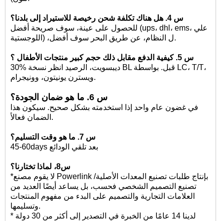
س 4. هل هناك تكلفة شحن رخيصة للاستيراد إلى بلدنا؟
للحصول على عينة، سوف صريحة أفضل (ups، dhl، ems، علي
النظام، عن طريق البحر سوف أفضل.
،ل
اللوجستية)
س 5. كيفية الدفع مقابل ذلك
حجم كبير
منتجات الأطفال ؟
30% ديبسويت، الرصيد انظر نسخة BL قبل. بواسطة LC، T/T،
ويسترن يونيتون، وونيجرام.
س 6. ما هو ضمان الجودة؟
في غضون عام واحد إذا استخدمته بشكل صحيح. سيكون هذا
الضمان فعالاً.
س 7. ما هو وقت التسليم؟
45-60days بعد تلقي الودائع
س8، لماذا تختارنا؟
*لا يقوم مصنع Powerlink بإنتاج طلبات تصنيع المعدات الأصلية/
تصنيع التصميم الشخصي فحسب، بل يساعد أيضًا العديد من
العلامات التجارية والتصميم على البدء من مفهوم المنتجات
وتسليمها.
* لدينا 14 عامًا من الخبرة في التصدير إلى أكثر من 30 دولة