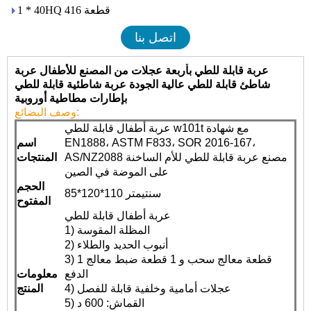
1 * 40HQ 416 قطعة
اتصل بنا
عربة قابلة للطي بأربعة عجلات من المصنع للأطفال عربة
شاطئ قابلة للطي عالية الجودة عربة شاطئية قابلة للطي
بإطارات مطاطية أوروبية
وصف البضائع:
عربة أطفال قابلة للطي w101t مع شهادة
EN1888، ASTM F833، SOR 2016-167،
اسم
مصنع عربة قابلة للطي للأم الساخنة
AS/NZ2088
المنتجات
على الموضة في الصين
الحجم
85*120*110 سنتيمتر
المفتوح
عربة أطفال قابلة للطي
1) المظلة المقوسة
2) أنبوب الحديد والطلاء
3) 1 قطعة معالج سحب و 1 قطعة ضبط معالج
الدفع
معلومات
4) عجلات أمامية وخلفية قابلة للفصل
المنتج
5) القماش: 600 د