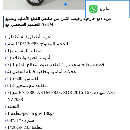
لينا وانغ
عربة دفع خارجية رخيصة الثمن من صانعي القطع الأصلية وتصنيع
التصميم الشخصي مع ASTM
عربة أطفال لـ 4 أطفال
الحجم المفتوح: 85*120*110 سم
1) المظلة المقوسة
2) أنبوب الحديد والطلاء
3) 1 قطعة معالج سحب و 1 قطعة ضبط معالج الدفع
4) عجلات أمامية وخلفية قابلة للفصل
5) القماش: 600 د
6) 4 مقاعد مع تسخير
7) مع EN1888، ASTM F833، SOR 2016-167، شهادة AS /
NZ2088
التعبئة
1 قطعة/pe/ctn g.w 18kgs
68*31*75 سم
1*20GP 233 قطعة