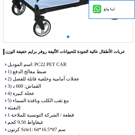
لينا وانغ
عربات الأطفال عالية الجودة للحيوانات الأليفة روفر برايم خفيفة الوزن
اسم الموديل: PC22 PET CAR
1) ضبط معالج الدفع
2) عجلات أمامية وخلفية قابلة للفصل
3) القماش: 600 د
4) عجلة كبيرة
5) مع ثقب الكلب ونافذة السماء
التعبئة:
1 قطعة / الشركة التونسية للملاحة
غيغاواط 9.50 كجم
كرتون Szie1: 64*16.5*87 سم