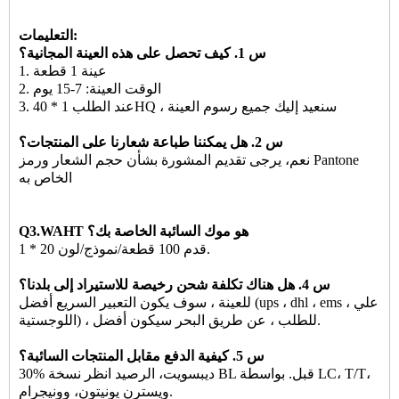
التعليمات:
س 1. كيف تحصل على هذه العينة المجانية؟
1. عينة 1 قطعة
2. الوقت العينة: 7-15 يوم
3. عند الطلب 1 * 40HQ ، سنعيد إليك جميع رسوم العينة
س 2. هل يمكننا طباعة شعارنا على المنتجات؟
نعم، يرجى تقديم المشورة بشأن حجم الشعار ورمز Pantone
الخاص به
Q3.WAHT هو موك السائبة الخاصة بك؟
1 * 20 قدم 100 قطعة/نموذج/لون.
س 4. هل هناك تكلفة شحن رخيصة للاستيراد إلى بلدنا؟
للعينة ، سوف يكون التعبير السريع أفضل (ups ، dhl ، ems ، علي
اللوجستية) ، للطلب ، عن طريق البحر سيكون أفضل.
س 5. كيفية الدفع مقابل المنتجات السائبة؟
30% ديبسويت، الرصيد انظر نسخة BL قبل. بواسطة LC، T/T،
ويسترن يونيتون، وونيجرام.